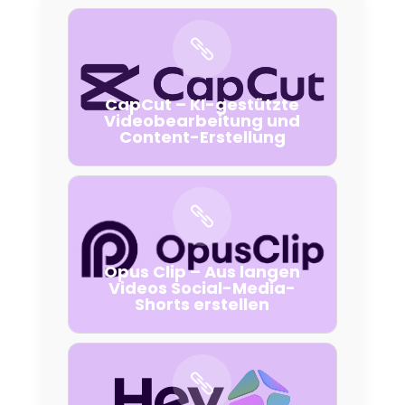
CapCut – KI-gestützte
Videobearbeitung und
Content-Erstellung
Opus Clip – Aus langen
Videos Social-Media-
Shorts erstellen
Der Hintergrund
Das Konsortium
Die KI-Navigatorinnen