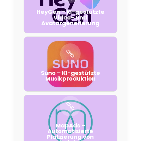
HeyGen – KI-gestützte
Video- und
Avatargenerierung
Suno – KI-gestützte
Musikproduktion
MapAds –
Automatisierte
Platzierung von